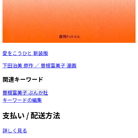
愛をこうひと 新装版
下田治美 原作 ／ 曽根富美子 漫画
関連キーワード
曽根富美子
ぶんか社
キーワードの編集
支払い / 配送方法
詳しく見る