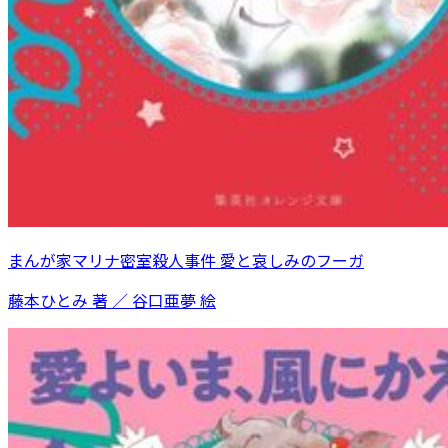
まんが家マリナ密室殺人事件 愛と哀しみのフーガ
藤本ひとみ 著 ／ 谷口亜夢 絵