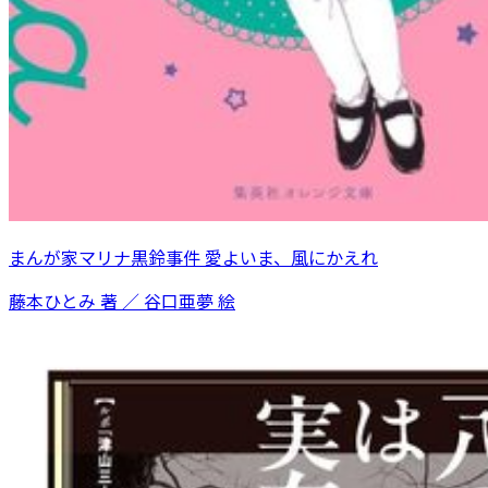
まんが家マリナ黒鈴事件 愛よいま、風にかえれ
藤本ひとみ 著 ／ 谷口亜夢 絵