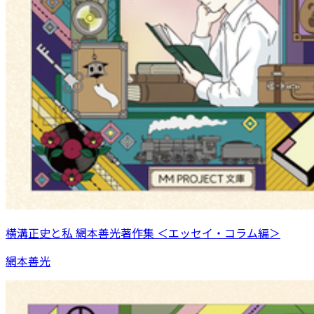
横溝正史と私 網本善光著作集 ＜エッセイ・コラム編＞
網本善光