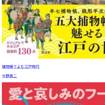
捕物帳でよむ江戸時代
今野真二