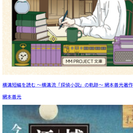
横溝短編を読む 〜横溝流「探偵小説」の軌跡〜 網本善光著作
網本善光