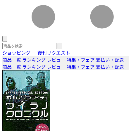
ショッピング
｜
復刊リクエスト
商品一覧
ランキング
レビュー
特集・フェア
支払い・配送
商品一覧
ランキング
レビュー
特集・フェア
支払い・配送