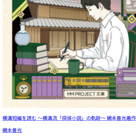
横溝短編を読む 〜横溝流「探偵小説」の軌跡〜 網本善光著作
網本善光