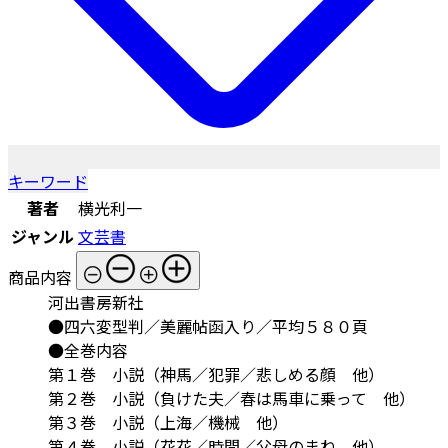
キーワード
著者
横光利一
ジャンル
文芸書
商品内容
河出書房新社
●四六変型判／美麗帖函入り／平均５８０頁
●全巻内容
第１巻 小説（神馬／犯罪／悲しめる顔 他）
第２巻 小説（負けた夫／春は馬車に乗って 他）
第３巻 小説（上海／機械 他）
第４巻 小説（花花／時間／父母のまね 他）