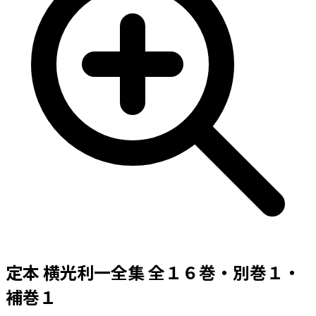
定本 横光利一全集 全１６巻・別巻１・
補巻１