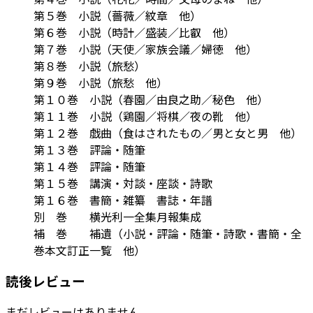
第５巻 小説（薔薇／紋章 他）
第６巻 小説（時計／盛装／比叡 他）
第７巻 小説（天使／家族会議／婦徳 他）
第８巻 小説（旅愁）
第９巻 小説（旅愁 他）
第１０巻 小説（春園／由良之助／秘色 他）
第１１巻 小説（鶏園／将棋／夜の靴 他）
第１２巻 戯曲（食はされたもの／男と女と男 他）
第１３巻 評論・随筆
第１４巻 評論・随筆
第１５巻 講演・対談・座談・詩歌
第１６巻 書簡・雑纂 書誌・年譜
別 巻 横光利一全集月報集成
補 巻 補遺（小説・評論・随筆・詩歌・書簡・全
巻本文訂正一覧 他）
読後レビュー
まだレビューはありません。