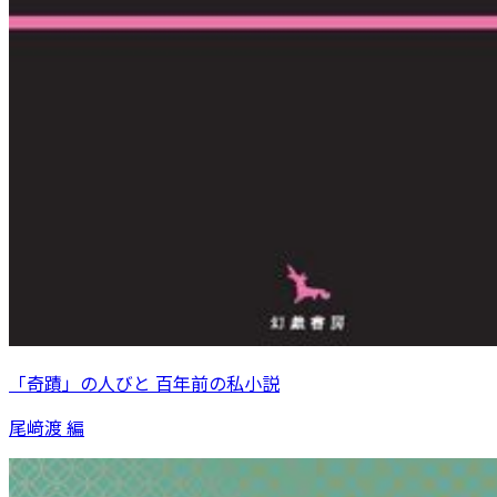
「奇蹟」の人びと 百年前の私小説
尾﨑渡 編