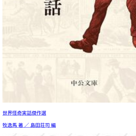
世界怪奇実話傑作選
牧逸馬 著 ／ 島田荘司 編