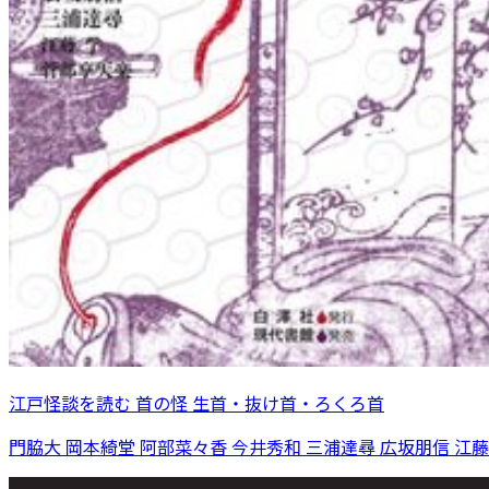
江戸怪談を読む 首の怪 生首・抜け首・ろくろ首
門脇大 岡本綺堂 阿部菜々香 今井秀和 三浦達尋 広坂朋信 江