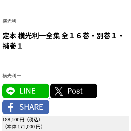
横光利一
定本 横光利一全集 全１６巻・別巻１・
補巻１
横光利一
188,100
円（税込）
（本体 171,000 円）