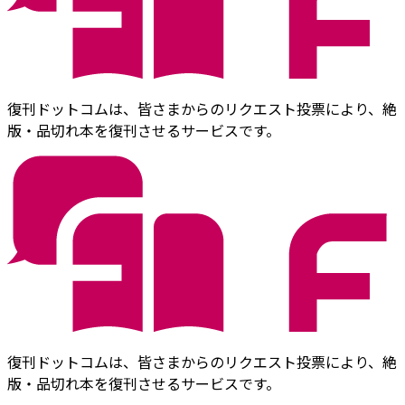
復刊ドットコムは、皆さまからのリクエスト投票により、絶
版・品切れ本を復刊させるサービスです。
復刊ドットコムは、皆さまからのリクエスト投票により、絶
版・品切れ本を復刊させるサービスです。