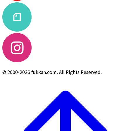
© 2000-2026 fukkan.com. All Rights Reserved.