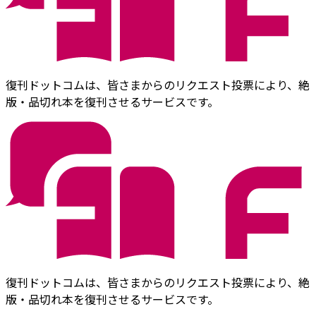
復刊ドットコムは、皆さまからのリクエスト投票により、絶
版・品切れ本を復刊させるサービスです。
復刊ドットコムは、皆さまからのリクエスト投票により、絶
版・品切れ本を復刊させるサービスです。