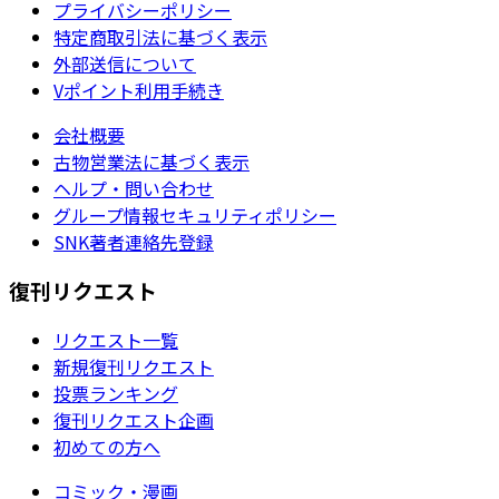
プライバシーポリシー
特定商取引法に基づく表示
外部送信について
Vポイント利用手続き
会社概要
古物営業法に基づく表示
ヘルプ・問い合わせ
グループ情報セキュリティポリシー
SNK著者連絡先登録
復刊リクエスト
リクエスト一覧
新規復刊リクエスト
投票ランキング
復刊リクエスト企画
初めての方へ
コミック・漫画