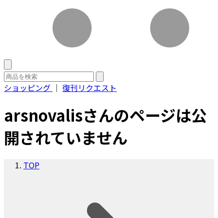
ショッピング
｜
復刊リクエスト
arsnovalisさんのページは公
開されていません
TOP