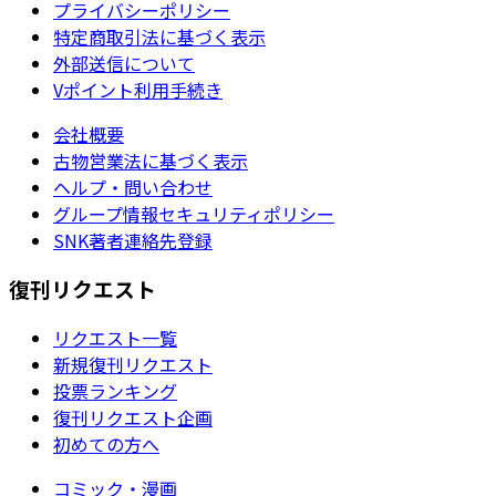
プライバシーポリシー
特定商取引法に基づく表示
外部送信について
Vポイント利用手続き
会社概要
古物営業法に基づく表示
ヘルプ・問い合わせ
グループ情報セキュリティポリシー
SNK著者連絡先登録
復刊リクエスト
リクエスト一覧
新規復刊リクエスト
投票ランキング
復刊リクエスト企画
初めての方へ
コミック・漫画