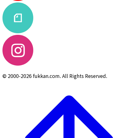
© 2000-2026 fukkan.com. All Rights Reserved.