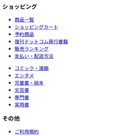
ショッピング
商品一覧
ショッピングカート
予約商品
復刊ドットコム発行書籍
販売ランキング
支払い・配送方法
コミック・漫画
エンタメ
児童書・絵本
文芸書
専門書
実用書
その他
ご利用規約