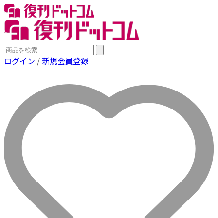
ログイン
/
新規会員登録