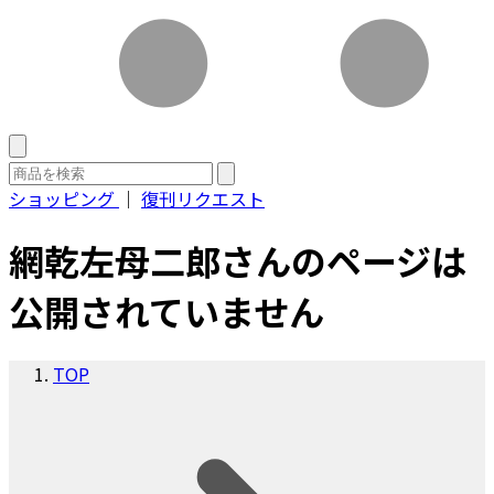
ショッピング
｜
復刊リクエスト
網乾左母二郎さんのページは
公開されていません
TOP