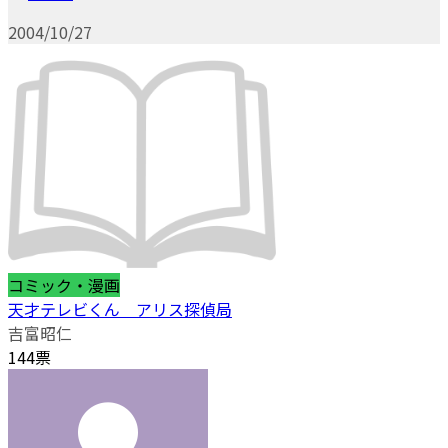
2004/10/27
コミック・漫画
天才テレビくん アリス探偵局
吉富昭仁
144票