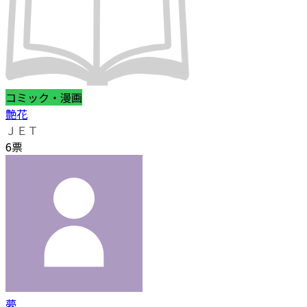
コミック・漫画
艶花
ＪＥＴ
6票
夢