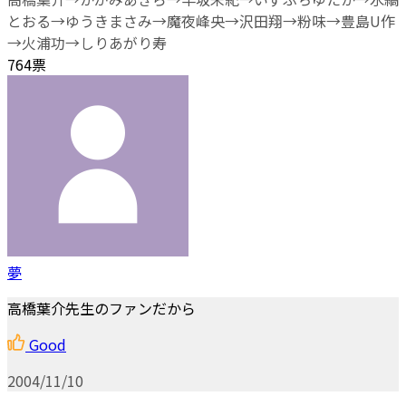
とおる→ゆうきまさみ→魔夜峰央→沢田翔→粉味→豊島U作
→火浦功→しりあがり寿
764票
夢
高橋葉介先生のファンだから
Good
2004/11/10