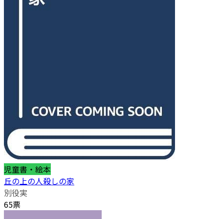
児童書・絵本
丘の上の人殺しの家
別役実
65票