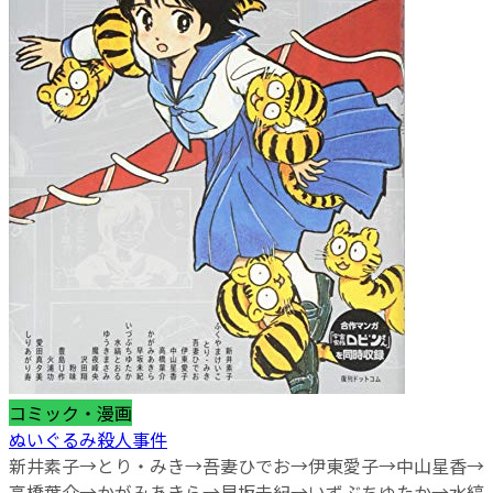
コミック・漫画
ぬいぐるみ殺人事件
新井素子→とり・みき→吾妻ひでお→伊東愛子→中山星香→
高橋葉介→かがみあきら→早坂未紀→いずぶちゆたか→水縞