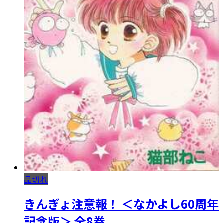
品切れ
きんぎょ注意報！ ＜なかよし60周年
記念版＞ 全8巻