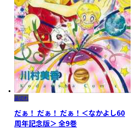
品切れ
だぁ！ だぁ！ だぁ！＜なかよし60
周年記念版＞ 全9巻