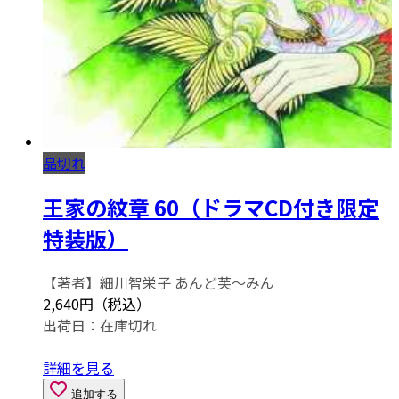
品切れ
王家の紋章 60（ドラマCD付き限定
特装版）
【著者】細川智栄子 あんど芙～みん
2,640円（税込）
出荷日：
在庫切れ
詳細を見る
追加する