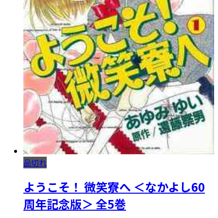
品切れ
ようこそ！ 微笑寮へ ＜なかよし60
周年記念版＞ 全5巻