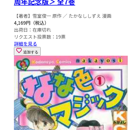
周年記念版＞ 全7巻
【著者】雪室俊一 原作 ／ たかなししずえ 漫画
4,169円（税込）
出荷日：
在庫切れ
リクエスト投票数：
19
票
詳細を見る
追加する