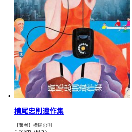
横尾忠則遺作集
【著者】横尾忠則