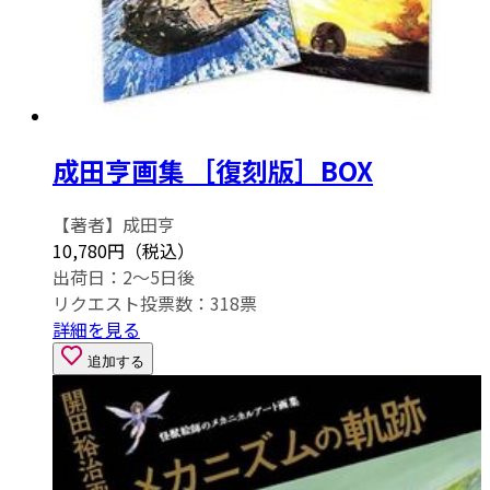
成田亨画集 ［復刻版］BOX
【著者】成田亨
10,780円（税込）
出荷日：2～5日後
リクエスト投票数：
318
票
詳細を見る
追加する