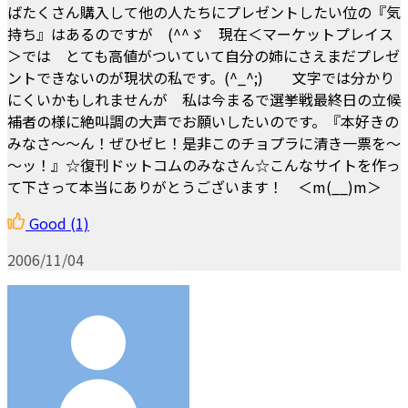
ばたくさん購入して他の人たちにプレゼントしたい位の『気
持ち』はあるのですが (^^ゞ 現在＜マーケットプレイス
＞では とても高値がついていて自分の姉にさえまだプレゼ
ントできないのが現状の私です。(^_^;) 文字では分かり
にくいかもしれませんが 私は今まるで選挙戦最終日の立候
補者の様に絶叫調の大声でお願いしたいのです。『本好きの
みなさ～～ん！ぜひゼヒ！是非このチョプラに清き一票を～
～ッ！』☆復刊ドットコムのみなさん☆こんなサイトを作っ
て下さって本当にありがとうございます！ ＜m(__)m＞
Good
(1)
2006/11/04