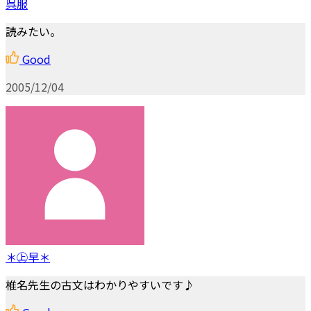
呉服
読みたい。
Good
2005/12/04
＊㊤早＊
椎名先生の古文はわかりやすいです♪