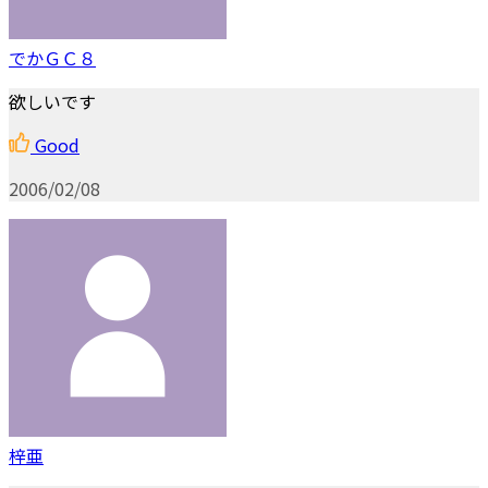
でかＧＣ８
欲しいです
Good
2006/02/08
梓亜