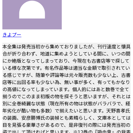
きよプー
本全集は発売当初から集めておりましたが、刊行速度と懐具
合が折り合わず、地道に集めようとしている間に、いつの間
にか絶版となってしまっており、今現在も古書店等で探して
いる様な次第です。有名作品等は適当な金額で取引されてい
る感じですが、随筆や評論等は元々販売数も少ない上、古書
店等に出回る率も少ない為、無い事が多く、有ってもかなり
の高値になってしまっています。個人的にはあと数巻で全て
揃うのでこのまま初版の物を探そうと思いますが、それとは
別に全巻綺麗な状態（現在所有の物は状態がバラバラで、経
年劣化が酷い物も多数）で揃えたいと思います。天野喜孝氏
の装画、安彦勝博氏の装幀とも素晴らしく、文庫本としては
目を見張る豪華さがあるので、是非復刊の際には発売当初の
姿で出して頂ければと思います。※12巻の『吸血鬼』の背表