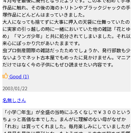
４月号を最後に廃刊となったようです。この本で初めて手塚
作品に触れ、その後の海のトリトンやブラックジャックの手
塚作品にどんどんはまっていきました。
大人になっても捨てずに大事に押入の天袋に仕舞っていたの
に実家の引っ越しの時に一緒においていた他の雑誌「花とゆ
め」「マンガ少年」と共に処分されてしまいました。それ以
来心にぽっかり穴があいたままです。
虫プロ倒産間際の雑誌だったためでしょうか、発行部数も少
ないようでネット古本屋でもめったに見かけません。マニア
だけではなく今の子供にもぜひ読ませたい内容です。
Good
(1)
2003/01/22
名無しさん
「小学○年生」が全盛の当時にふろくなしで￥３００という
ちょっと高価な本でした。まんがに理解のない母がなぜか
「れお」は買ってくれました。毎月楽しみにしていましたが