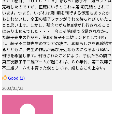
３０１巻目、「ＵＴＯＰＩＡ」をもって藤子不二雄ランドは
完結したのですが、正確にいうとこれは第I期完結とされて
います。つまり、いずれは第II期を刊行する予定もあったか
もしれないし、全国の藤子ファンがそれを待ちわびていたこ
とと思います。しかし、残念ながら第II期が刊行されること
はありませんでした・・・。今こそ第I期で収録されなかっ
た藤子先生の作品を、第II期藤子不二雄ランドとして刊行
し、藤子不二雄先生のマンガの凄さ、素晴らしさを再確認す
るとともに、先生の作品が再び身近なものになるよう願い、
刊行を希望します。刊行されたことにより、子供たちの間で
第三次藤子不二雄ブームが起これば、８０年代、第二次藤子
不二雄ブームの中育った僕としては、嬉しさこの上ない。
Good
(1)
2003/01/21