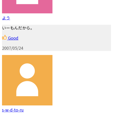
よう
いーもんだから。
Good
2007/05/24
s-w-d-to-ru