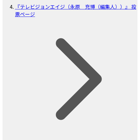
『テレビジョンエイジ（永原 充博（編集人））』 投
票ページ