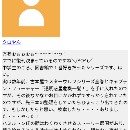
タロやん
おおぉぉぉぉぉ～～～～～っ！
すでに復刊決まっているのですね＼(^O^)／
中学生のころ、図書館で１番好きだったシリーズです、は
い。
実は数年前、古本屋でスターウルフシリーズ全巻とキャプテ
ン・フューチャー『透明惑星危機一髪！』を手に入れたので
すが、その後なかなかお目にかかれずですっかり忘れていた
のですが、先日本の整理をしていたらひょっこり出てきたの
で、もしかしたらと思い、検索したら・・・・ありまし
た・・・やった！
ハミルトン氏の話はわくわくさせるストーリー展開があり、
読み始めるともう途中では止められない。眠れない夜がまた