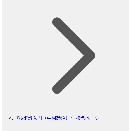
『技術論入門（中村静治）』 投票ページ