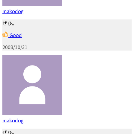
makodog
ぜひ。
Good
2008/10/31
makodog
ぜひ。