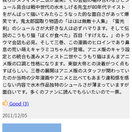
ュール具合は戦中世代の水木しげる先生が80年代テイスト
をがんばって描いてみたらこうなった的な面白さがあって爆
笑です。鬼太郎国取り物語の「ははは無敵十人集」「雷光
剣」のシュールさが大好きな人は必ずハマります。そして伝
説のこうもり猫「ぼくが食べた」百目「すげえな。」のトラ
ウマ会話も必見。そして三巻、この漫画のヒロインであり鼻
息の荒い萌えキャラミコちゃんが登場。アニメ版のキャラ設
定との統合も進みメフィスト二世やこうもり猫はまんまアニ
メ版の口調と性格になります。東嶽大帝との決着がつく点も
すばらしい。三巻の展開はアニメ版のスタッフが関わってい
たのか当時の少年漫画やアニメと比べてもあまり違和感を感
じない内容で水木作品独特のシュールさが薄まっていますが
面白いです。多くのファンに読んでもらいたいので一票。
Good
(3)
2011/12/05