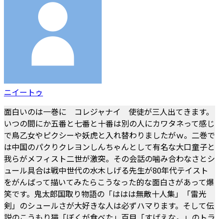
ニイートゥ
面白いのは一巻に コレジャナイ 使徒が三人出てきます。
いつの間にか五番と七番と十番は別の人にカワタネって感じ
で鳥乙女やピクシーや妖虎と入れ替わりましたがｗ。二巻で
は中国のパクりクレヨンしんちゃんとして有名な大口童子と
我らがメフィスト二世が激突。その会話の噛み合わなさとシ
ュール具合は戦中世代の水木しげる先生が80年代テイスト
をがんばって描いてみたらこうなった的な面白さがあって爆
笑です。鬼太郎国取り物語の「ははは無敵十人集」「雷光
剣」のシュールさが大好きな人は必ずハマります。そして伝
説のこうもり猫「ぼくが食べた」百目「すげえな。」のトラ