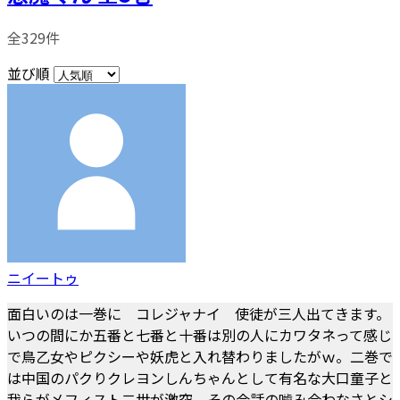
全329件
並び順
ニイートゥ
面白いのは一巻に コレジャナイ 使徒が三人出てきます。
いつの間にか五番と七番と十番は別の人にカワタネって感じ
で鳥乙女やピクシーや妖虎と入れ替わりましたがｗ。二巻で
は中国のパクりクレヨンしんちゃんとして有名な大口童子と
我らがメフィスト二世が激突。その会話の噛み合わなさとシ