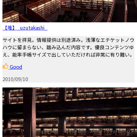
【堆】_uzutakashi_
サイトを拝見。情報提供は別途済み。浅薄なエチケットノウ
ハウに留まらない、踏み込んだ内容です。優良コンテンツゆ
え、能率手帳サイズで出していただければ非常に有り難い。
Good
2010/09/10