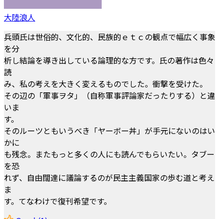
大陸浪人
兵頭氏は世俗的、文化的、民族的ｅｔｃの観点で幅広く事象
を分
析し結論を導き出している論理的な方です。氏の著作は色々
読
み、私の考えを大きく変えるものでした。衝撃を受けた。
その辺の「軍事ヲタ」（自称軍事評論家だったりする）と違
いま
す。
そのルーツともいうべき「ヤーボー丼」が手元にないのはい
かに
も残念。またもっと多くの人にも読んでもらいたい。タブー
を恐
れず、自由闊達に議論するのが民主主義国家の歩む道と考え
ま
す。てなわけで復刊希望です。