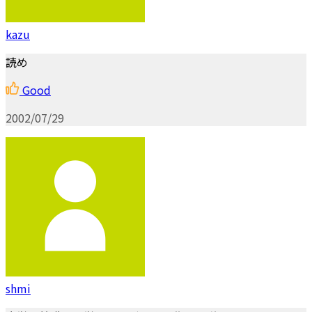
kazu
読め
Good
2002/07/29
shmi