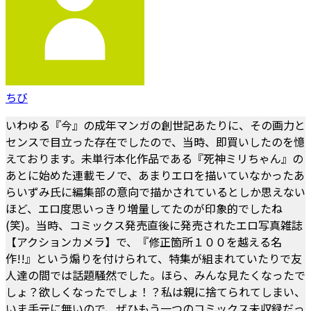
ちび
いわゆる『今』の成年マンガの創世記あたりに、その画力と
センスで目立った存在でしたので、当時、即買いしたのを憶
えております。未単行本化作品である『死神ミリちゃん』の
あとに始めた連載モノで、あまりエロを描いていなかったあ
らいずみ氏に編集部の意向で描かされているとしか思えない
ほど、エロ度思いっきり増量してたのが印象的でしたね
(笑)。当時、コミックス発売直後に発売されたエロ写真雑誌
【アクションカメラ】で、『修正箇所１００を越える名
作!!』という煽りを付けられて、特集が組まれていたりで友
人達の間では話題騒然でした。ほら、みんな見たくなったで
しょ？欲しくなったでしょ！？私は親に捨てられてしまい、
いま手元に無いので、ぜひもう一つのコミックス未収録だっ