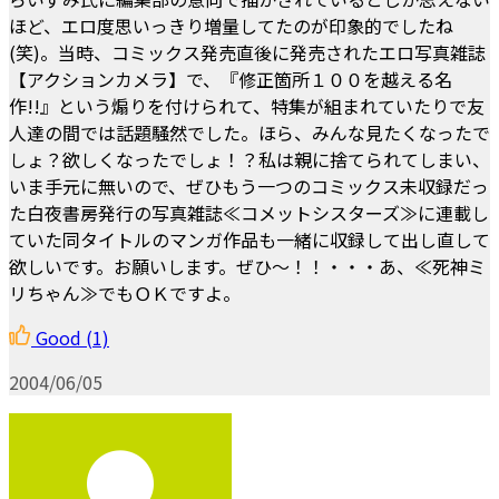
ほど、エロ度思いっきり増量してたのが印象的でしたね
(笑)。当時、コミックス発売直後に発売されたエロ写真雑誌
【アクションカメラ】で、『修正箇所１００を越える名
作!!』という煽りを付けられて、特集が組まれていたりで友
人達の間では話題騒然でした。ほら、みんな見たくなったで
しょ？欲しくなったでしょ！？私は親に捨てられてしまい、
いま手元に無いので、ぜひもう一つのコミックス未収録だっ
た白夜書房発行の写真雑誌≪コメットシスターズ≫に連載し
ていた同タイトルのマンガ作品も一緒に収録して出し直して
欲しいです。お願いします。ぜひ～！！・・・あ、≪死神ミ
リちゃん≫でもＯＫですよ。
Good
(1)
2004/06/05