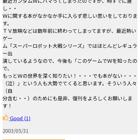
最近ガンダムＷにハマってしまったのですが、時すでに遅
し・・
Ｗに関する本がなかなか手に入らず悲しい思いをしておりま
す。
ＴＶ放映などは数年前に終わってしまってますが、最近熱い
ゲー
ム「スーパーロボット大戦シリーズ」ではほとんどレギュラ
ー出
演しているようなので、今後も「このゲームでＷを知ったの
で、
もっとＷの世界を深く知りたい！・・・でも本がない・・・
（泣）」という人も大勢でてくると思います。そういう人々
（自
分含む・・）のためにも是非、復刊をよろしくお願いしま
す！
Good
(1)
2003/05/31