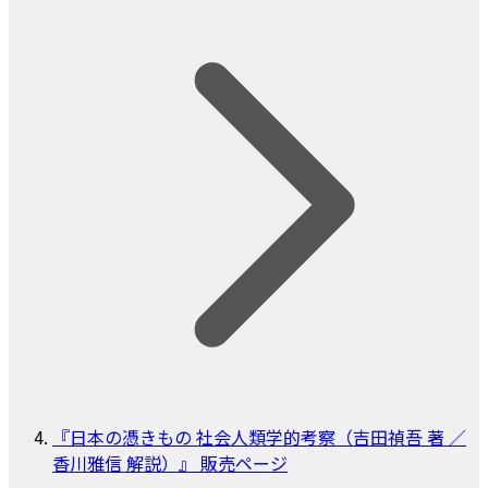
『日本の憑きもの 社会人類学的考察（吉田禎吾 著 ／
香川雅信 解説）』 販売ページ